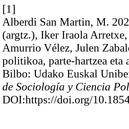
[1]
Alberdi San Martin, M. 202
(argtz.), Iker Iraola Arretxe
Amurrio Vélez, Julen Zabal
politikoa, parte-hartzea eta
Bilbo: Udako Euskal Uniber
de Sociología y Ciencia Pol
DOI:https://doi.org/10.185