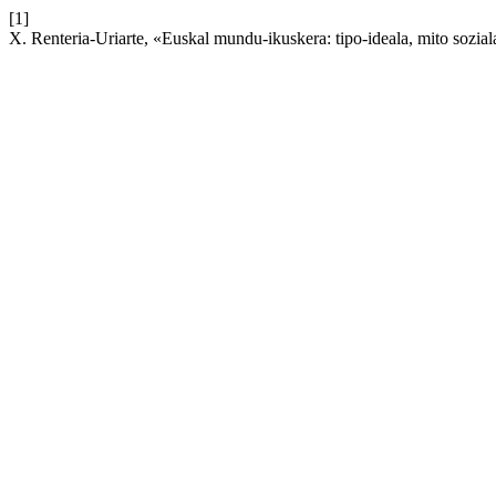
[1]
X. Renteria-Uriarte, «Euskal mundu-ikuskera: tipo-ideala, mito sozial