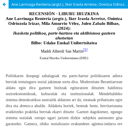
Ane Larrinaga Renteria (argtz.), Iker Iraola Arretxe, Onintza Odriozola Irizar, Mila Amurrio Vélez, Julen Zabalo Bilbao, (2024): Ikasketa politikoa, parte-hartzea eta aktibismoa gazteen ahotsetan Bilbo: Udako Euskal Unibertsitatea