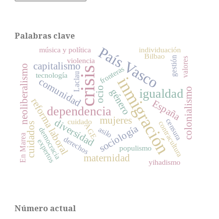
Palabras clave
País Vasco
música y política
individuación
Bilbao
gestión
valores
violencia
capitalismo
neoliberalismo
fronteras
crisis
tecnología
Laclau
inmigración
comunidad
ocio
colonialismo
igualdad
género
reforma laboral
España
dependencia
mujeres
censura
diversidad
cuidado
contracultura
cuidados
AGE
sociología
asilo
democracia
En Marea
derechos
expertos
populismo
maternidad
yihadismo
Número actual