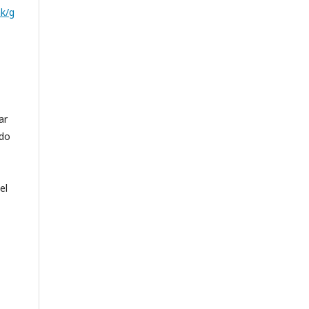
ak/g
ar
ado
el