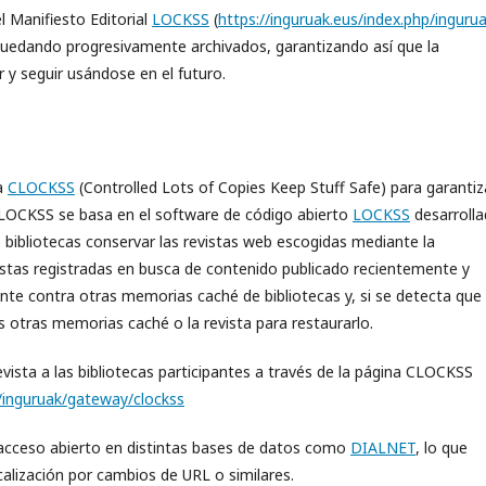
 Manifiesto Editorial
LOCKSS
(
https://inguruak.eus/index.php/inguru
 quedando progresivamente archivados, garantizando así que la
y seguir usándose en el futuro.
a
CLOCKSS
(Controlled Lots of Copies Keep Stuff Safe) para garantiz
CLOCKSS se basa en el software de código abierto
LOCKSS
desarroll
as bibliotecas conservar las revistas web escogidas mediante la
vistas registradas en busca de contenido publicado recientemente y
te contra otras memorias caché de bibliotecas y, si se detecta que 
 otras memorias caché o la revista para restaurarlo.
vista a las bibliotecas participantes a través de la página CLOCKSS
p/inguruak/gateway/clockss
acceso abierto en distintas bases de datos como
DIALNET
, lo que
ocalización por cambios de URL o similares.