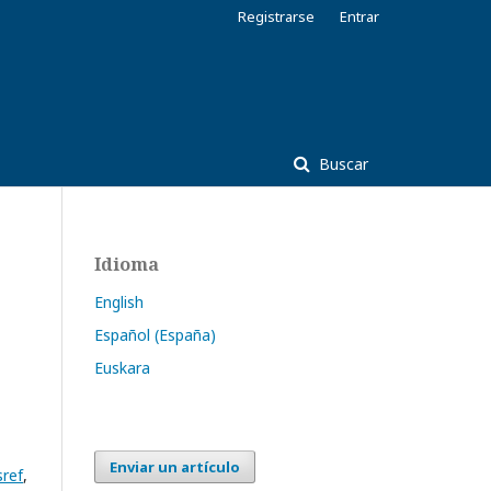
Registrarse
Entrar
Buscar
Idioma
English
Español (España)
Euskara
Enviar un artículo
sref
,