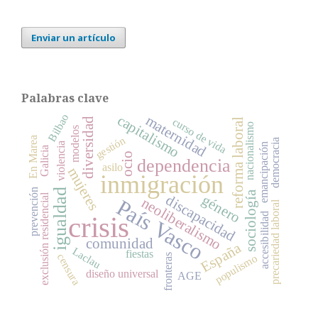
Enviar un artículo
Palabras clave
Bilbao
capitalismo
maternidad
curso de vida
diversidad
reforma laboral
nacionalismo
modelos
gestión
En Marea
democracia
violencia
emancipación
Galicia
ocio
dependencia
asilo
mujeres
inmigración
prevención
igualdad
sociología
exclusión residencial
género
discapacidad
neoliberalismo
País Vasco
precariedad laboral
crisis
accesibilidad
comunidad
España
Laclau
fiestas
censura
fronteras
populismo
diseño universal
AGE