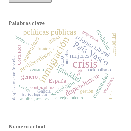
Palabras clave
políticas públicas
cuidados
populismo
accesibilidad
violencia
reforma laboral
Bilbao
inmigración
maternidad
País Vasco
Costa Rica
fronteras
neoliberalismo
modelos
mujeres
ocio
desplazamiento forzado
crisis
igualdad
censura
asilo
nacionalismo
dependencia
comunidad
género
tecnología
España
sociología
Laclau
contracultura
fiestas
Galicia
gestión
individuación
envejecimiento
adultos jóvenes
Número actual