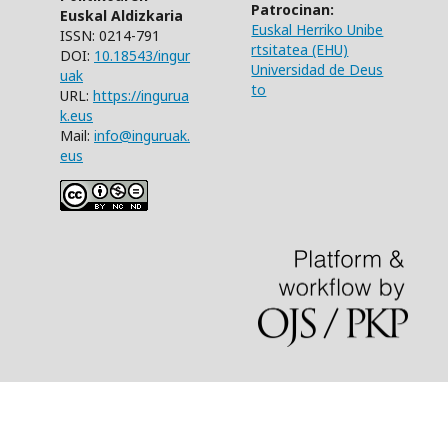
Patrocinan:
Euskal Aldizkaria
Euskal Herriko Unibe
ISSN: 0214-791
rtsitatea (EHU)
DOI:
10.18543/ingur
Universidad de Deus
uak
to
URL:
https://ingurua
k.eus
Mail:
info@inguruak.
eus