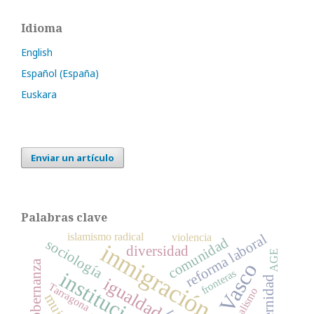
Idioma
English
Español (España)
Euskara
Enviar un artículo
Palabras clave
islamismo radical
reforma laboral
violencia
comunidad
sociología
inmigración
diversidad
AGE
gobernanza
País Vasco
fronteras
igualdad
maternidad
Tarragona
nacionalismo