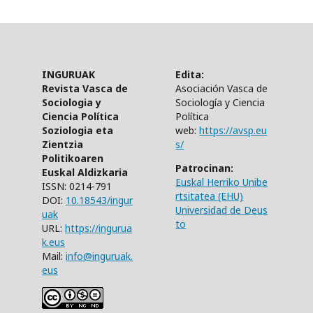
INGURUAK
Edita:
Revista Vasca de
Asociación Vasca de
Sociologia y
Sociología y Ciencia
Ciencia Política
Política
Soziologia eta
web:
https://avsp.eu
Zientzia
s/
Politikoaren
Patrocinan:
Euskal Aldizkaria
Euskal Herriko Unibe
ISSN: 0214-791
rtsitatea (EHU)
DOI:
10.18543/ingur
Universidad de Deus
uak
to
URL:
https://ingurua
k.eus
Mail:
info@inguruak.
eus