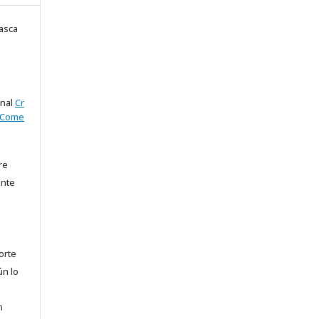
asca
onal
Cr
oCome
re
ente
orte
ún lo
n