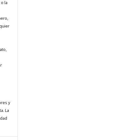
 o la
mero,
quier
ato,
r
ores y
a. La
idad