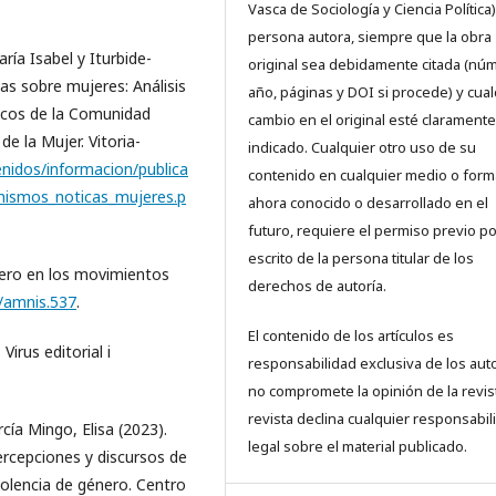
.
Vasca de Sociología y Ciencia Política)
persona autora, siempre que la obra
ía Isabel y Iturbide-
original sea debidamente citada (nú
as sobre mujeres: Análisis
año, páginas y DOI si procede) y cual
ticos de la Comunidad
cambio en el original esté claramente
 la Mujer. Vitoria-
indicado. Cualquier otro uso de su
nidos/informacion/publica
contenido en cualquier medio o form
hismos_noticas_mujeres.p
ahora conocido o desarrollado en el
futuro, requiere el permiso previo po
escrito de la persona titular de los
nero en los movimientos
derechos de autoría.
0/amnis.537
.
El contenido de los artículos es
irus editorial i
responsabilidad exclusiva de los aut
no compromete la opinión de la revist
revista declina cualquier responsabil
ía Mingo, Elisa (2023).
legal sobre el material publicado.
ercepciones y discursos de
olencia de género. Centro