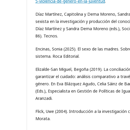
5-violencia-de-genero-en-la-juventud
.
Díaz Martínez, Capitolina y Dema Moreno, Sandra
sexista en la investigación y producción del cono
Díaz Martínez y Sandra Dema Moreno (eds.), Socio
86). Tecnos.
Encinas, Sonia (2025). El sexo de las madres. Sobr
sistema. Roca Editorial.
Elizalde-San Miguel, Begoña (2019). La conciliaci
garantizar el cuidado: análisis comparativo a trav
género. En Eva Blázquez Agudo, Celia Sáinz de Ba
(Eds.), Especialista en Gestión de Políticas de Igua
Aranzadi.
Flick, Uwe (2004). Introducción a la investigación c
Morata.