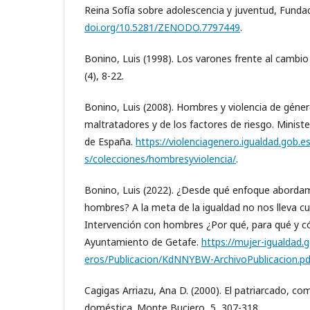
Reina Sofía sobre adolescencia y juventud, Funda
doi.org/10.5281/ZENODO.7797449
.
Bonino, Luis (1998). Los varones frente al cambio
(4), 8-22.
Bonino, Luis (2008). Hombres y violencia de géner
maltratadores y de los factores de riesgo. Minist
de España.
https://violenciagenero.igualdad.gob.es
s/colecciones/hombresyviolencia/
.
Bonino, Luis (2022). ¿Desde qué enfoque abordam
hombres? A la meta de la igualdad no nos lleva cu
Intervención con hombres ¿Por qué, para qué y c
Ayuntamiento de Getafe.
https://mujer-igualdad.g
eros/Publicacion/KdNNYBW-ArchivoPublicacion.pd
Cagigas Arriazu, Ana D. (2000). El patriarcado, com
doméstica. Monte Buciero, 5, 307-318.