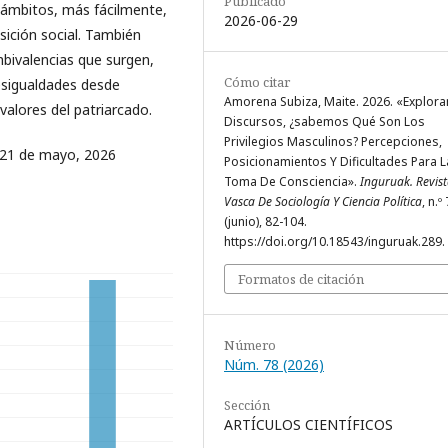
Publicado
s ámbitos, más fácilmente,
2026-06-29
osición social. También
bivalencias que surgen,
Cómo citar
esigualdades desde
Amorena Subiza, Maite. 2026. «Explor
valores del patriarcado.
Discursos, ¿sabemos Qué Son Los
Privilegios Masculinos? Percepciones,
 21 de mayo, 2026
Posicionamientos Y Dificultades Para L
Toma De Consciencia».
Inguruak. Revis
Vasca De Sociología Y Ciencia Política
, n.º
(junio), 82-104.
https://doi.org/10.18543/inguruak.289.
Formatos de citación
Número
Núm. 78 (2026)
Sección
ARTÍCULOS CIENTÍFICOS