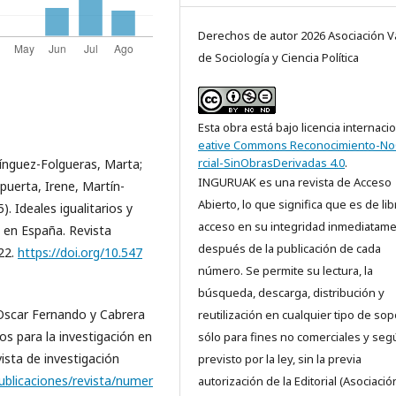
Derechos de autor 2026 Asociación V
de Sociología y Ciencia Política
Esta obra está bajo licencia internaci
eative Commons Reconocimiento-N
rcial-SinObrasDerivadas 4.0
.
mínguez-Folgueras, Marta;
INGURUAK es una revista de Acceso
puerta, Irene, Martín-
Abierto, lo que significa que es de lib
). Ideales igualitarios y
acceso en su integridad inmediatam
s en España. Revista
después de la publicación de cada
-22.
https://doi.org/10.547
número. Se permite su lectura, la
búsqueda, descarga, distribución y
 Oscar Fernando y Cabrera
reutilización en cualquier tipo de sop
tos para la investigación en
sólo para fines no comerciales y seg
vista de investigación
previsto por la ley, sin la previa
ublicaciones/revista/numer
autorización de la Editorial (Asociació