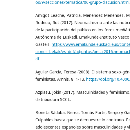
os/9/secciones/tematica/06-grupo-discusion.html
Amigot Leache, Patricia, Menéndez Menéndez, Mar
Rodrigo, Rut (2017). Neomachismo ante las notici
de la participación del público en los foros mediá
Autónoma de Euskadi. Emakunde-Instituto Vasco de
Gasteiz.
https://www.emakunde.euskadi.eus/conte
ciones_bekak/es_def/adjuntos/beca.2016.neomac
df
.
Aguilar García, Teresa (2008). El sistema sexo-gé
feministas. Amnis, 8, 1-13.
https://doi.org/10.400
Azpiazu, Jokin (2017). Masculinidades y feminismo. V
distribuidora SCCL.
Boneta Sádaba, Nerea, Tomás Forte, Sergio y Garc
Culpables hasta que se demuestre lo contrario. P
adolescentes españoles sobre masculinidades y vi