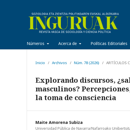
Números
Acerca de
Políticas Editoriales
Inicio
/
Archivos
/
Núm. 78 (2026)
/
ARTÍCULOS C
Explorando discursos, ¿sa
masculinos? Percepciones,
la toma de consciencia
Maite Amorena Subiza
Universidad Pública de Navarra/Nafarroako Unibertsit