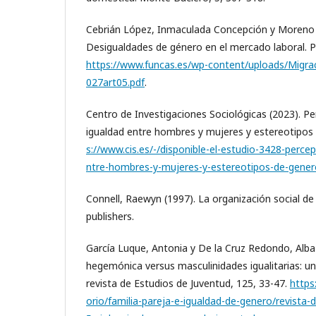
Cebrián López, Inmaculada Concepción y Moreno 
Desigualdades de género en el mercado laboral. P
https://www.funcas.es/wp-content/uploads/Migra
027art05.pdf
.
Centro de Investigaciones Sociológicas (2023). Pe
igualdad entre hombres y mujeres y estereotipos
s://www.cis.es/-/disponible-el-estudio-3428-perce
ntre-hombres-y-mujeres-y-estereotipos-de-gener
Connell, Raewyn (1997). La organización social de 
publishers.
García Luque, Antonia y De la Cruz Redondo, Alba
hegemónica versus masculinidades igualitarias: u
revista de Estudios de Juventud, 125, 33-47.
https
orio/familia-pareja-e-igualdad-de-genero/revista