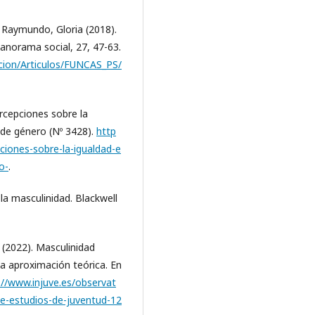
Raymundo, Gloria (2018).
anorama social, 27, 47-63.
cion/Articulos/FUNCAS_PS/
rcepciones sobre la
 de género (Nº 3428).
http
pciones-sobre-la-igualdad-e
o-
.
la masculinidad. Blackwell
 (2022). Masculinidad
na aproximación teórica. En
://www.injuve.es/observat
-de-estudios-de-juventud-12