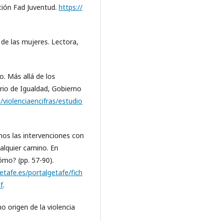
ción Fad Juventud.
https://
 de las mujeres. Lectora,
o. Más allá de los
erio de Igualdad, Gobierno
/violenciaencifras/estudio
os las intervenciones con
alquier camino. En
ómo? (pp. 57-90).
etafe.es/portalgetafe/fich
f
.
o origen de la violencia