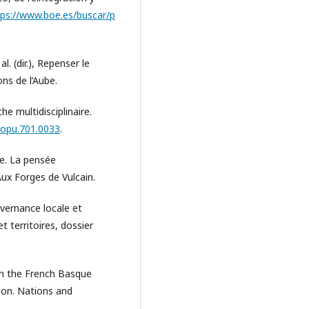
tps://www.boe.es/buscar/p
. (dir.), Repenser le
ions de l’Aube.
che multidisciplinaire.
popu.701.0033
.
e. La pensée
ux Forges de Vulcain.
uvernance locale et
territoires, dossier
m in the French Basque
tion. Nations and