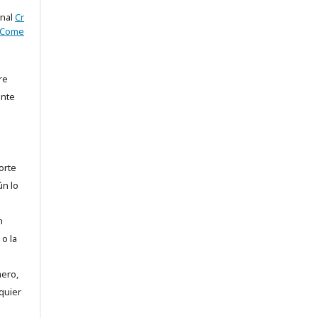
onal
Cr
oCome
re
ente
orte
ún lo
n
 o la
mero,
quier