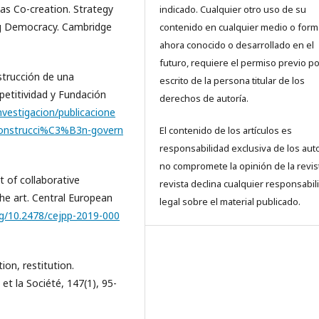
e as Co-creation. Strategy
indicado. Cualquier otro uso de su
ing Democracy. Cambridge
contenido en cualquier medio o form
ahora conocido o desarrollado en el
futuro, requiere el permiso previo po
strucción de una
escrito de la persona titular de los
etitividad y Fundación
derechos de autoría.
vestigacion/publicacione
construcci%C3%B3n-govern
El contenido de los artículos es
responsabilidad exclusiva de los aut
no compromete la opinión de la revist
t of collaborative
revista declina cualquier responsabil
he art. Central European
legal sobre el material publicado.
org/10.2478/cejpp-2019-000
tion, restitution.
et la Société, 147(1), 95-