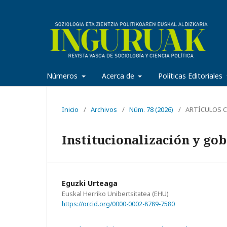
Números
Acerca de
Políticas Editoriales
Inicio
/
Archivos
/
Núm. 78 (2026)
/
ARTÍCULOS C
Institucionalización y gob
Eguzki Urteaga
Euskal Herriko Unibertsitatea (EHU)
https://orcid.org/0000-0002-8789-7580