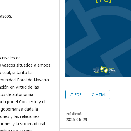
vascos,
s niveles de
ios vascos situados a ambos
 cual, si tanto la
munidad Foral de Navarra
ación en virtud de las
utos de autonomía
PDF
HTML
da por el Concierto y el
 gobernanza dada la
Publicado
iones y las relaciones
2026-06-29
iones y la sociedad civil
pagina una escasa