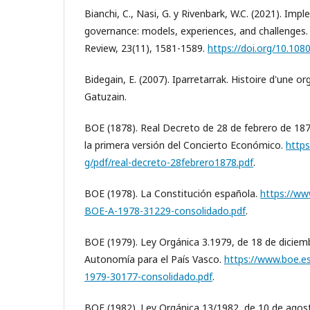
Bianchi, C., Nasi, G. y Rivenbark, W.C. (2021). Imp
governance: models, experiences, and challenges
Review, 23(11), 1581-1589.
https://doi.org/10.10
Bidegain, E. (2007). Iparretarrak. Histoire d'une o
Gatuzain.
BOE (1878). Real Decreto de 28 de febrero de 187
la primera versión del Concierto Económico.
https
g/pdf/real-decreto-28febrero1878.pdf
.
BOE (1978). La Constitución española.
https://ww
BOE-A-1978-31229-consolidado.pdf
.
BOE (1979). Ley Orgánica 3.1979, de 18 de diciem
Autonomía para el País Vasco.
https://www.boe.e
1979-30177-consolidado.pdf
.
BOE (1982). Ley Orgánica 13/1982, de 10 de agost