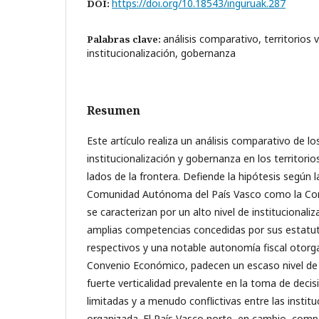
https://doi.org/10.18543/inguruak.287
DOI:
análisis comparativo, territorios 
Palabras clave:
institucionalización, gobernanza
Resumen
Este artículo realiza un análisis comparativo de lo
institucionalización y gobernanza en los territor
lados de la frontera. Defiende la hipótesis según la
Comunidad Autónoma del País Vasco como la Co
se caracterizan por un alto nivel de institucionaliz
amplias competencias concedidas por sus estat
respectivos y una notable autonomía fiscal otorga
Convenio Económico, padecen un escaso nivel de
fuerte verticalidad prevalente en la toma de decis
limitadas y a menudo conflictivas entre las instituc
organizada. El País Vasco norte, en cambio, com