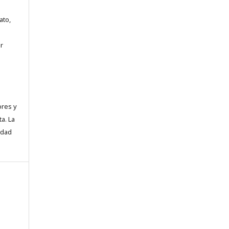
ato,
r
ores y
a. La
idad