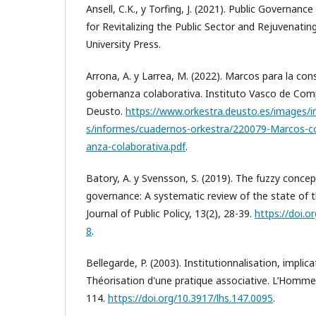
Ansell, C.K., y Torfing, J. (2021). Public Governanc
for Revitalizing the Public Sector and Rejuvenat
University Press.
Arrona, A. y Larrea, M. (2022). Marcos para la con
gobernanza colaborativa. Instituto Vasco de Comp
Deusto.
https://www.orkestra.deusto.es/images/in
s/informes/cuadernos-orkestra/220079-Marcos-
anza-colaborativa.pdf
.
Batory, A. y Svensson, S. (2019). The fuzzy concep
governance: A systematic review of the state of t
Journal of Public Policy, 13(2), 28-39.
https://doi.
8
.
Bellegarde, P. (2003). Institutionnalisation, implica
Théorisation d'une pratique associative. L’Homme 
114.
https://doi.org/10.3917/lhs.147.0095
.