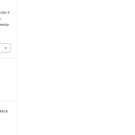
ción Y
.
iencia
asca