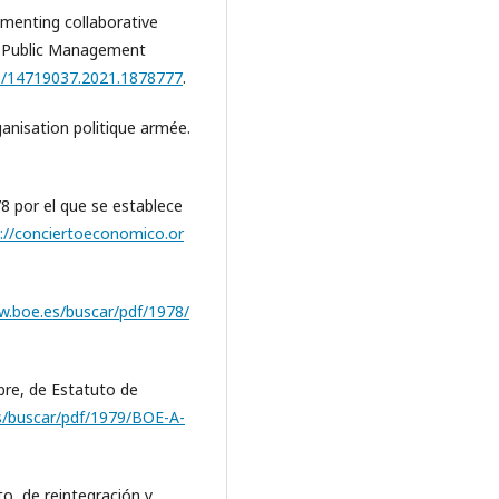
lementing collaborative
. Public Management
80/14719037.2021.1878777
.
rganisation politique armée.
8 por el que se establece
://conciertoeconomico.or
w.boe.es/buscar/pdf/1978/
bre, de Estatuto de
s/buscar/pdf/1979/BOE-A-
o, de reintegración y