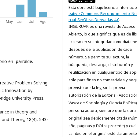
Esta obra está bajo licencia internaci
eative Commons Reconocimiento-N
rcial-SinObrasDerivadas 4.0
.
INGURUAK es una revista de Acceso
Abierto, lo que significa que es de lib
acceso en su integridad inmediatam
después de la publicación de cada
número. Se permite su lectura, la
orio en Iparralde.
búsqueda, descarga, distribución y
reutilización en cualquier tipo de sop
sólo para fines no comerciales y seg
Creative Problem-Solving.
previsto por la ley, sin la previa
blic Innovation by
autorización de la Editorial (Asociació
idge University Press.
Vasca de Sociología y Ciencia Política)
persona autora, siempre que la obra
nance in theory and
original sea debidamente citada (nú
h and Theory, 18(4), 543-
año, páginas y DOI si procede) y cual
cambio en el original esté claramente