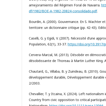
amejoramiento del Régimen Foral de Navarra.
ht
df/1982/BOE-A-1982-20824-consolidado.pdf
.
Bourdin, A. (2000). Gouvernance. En S. Wachter et al
territoire: un dictionnaire critique (pp. 42-43). Edit
Caselli, G. y Egidi, V. (2007). Nécessité d’une appro
Population, 62(1), 33-37.
https://doi.org/10.3917/
Cervera-Marzal, M. (2013). Désobéir en démocrati
désobéissante de Thoreau à Martin Luther King. A
Chautard, G., Villaba, B. y Zuindeau, B. (2010). Go
développement durable, Développement durable et 
2/2003.
Chevallier, T. y Itcaina, X. (2024). Left nationalis
Country from civic opposition to critical participa
Nationalism.
https://doi.org/10.1111/nana.13066
.