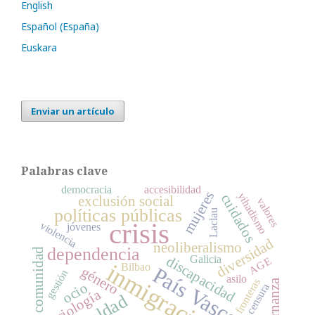
English
Español (España)
Euskara
Enviar un artículo
Palabras clave
democracia
accesibilidad
mujeres
yihadismo
cuidados
exclusión social
valores
políticas públicas
Laclau
crisis
violencia
jóvenes
diversidad
neoliberalismo
dependencia
comunidad
discapacidad
Galicia
AGE
inmigración
Bilbao
País Vasco
género
gestión
asilo
fronteras
gobernanza
ocio
censura
sociología