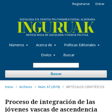
Registrarse
Entrar
Números
Acerca de
Políticas Editoriales
Envíos
Buscar
Buscar
Inicio
/
Archivos
/
Núm. 67 (2019)
/
ARTÍCULOS CIENTÍFICOS
Proceso de integración de las
jóvenes vascas de ascendencia