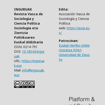
INGURUAK
Edita:
Revista Vasca de
Asociación Vasca de
Sociologia y
Sociología y Ciencia
Ciencia Política
Política
Soziologia eta
web:
https://avsp.eu
Zientzia
s/
Politikoaren
Patrocinan:
Euskal Aldizkaria
Euskal Herriko Unibe
ISSN: 0214-791
rtsitatea (EHU)
DOI:
10.18543/ingur
Universidad de Deus
uak
to
URL:
https://ingurua
k.eus
Mail:
info@inguruak.
eus